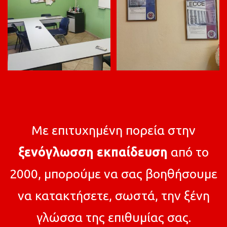
Με επιτυχημένη πορεία στην
ξενόγλωσση εκπαίδευση
από το
2000, μπορούμε να σας βοηθήσουμε
να κατακτήσετε, σωστά, την ξένη
γλώσσα της επιθυμίας σας.