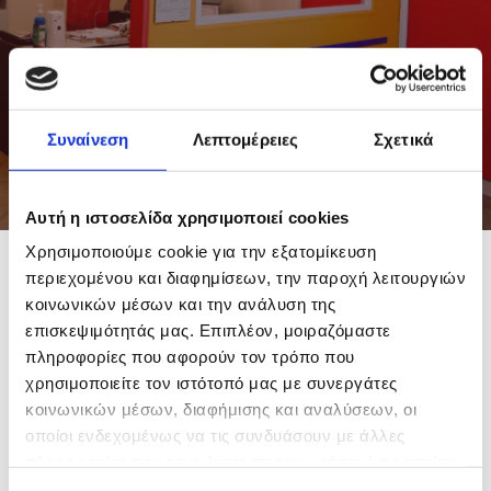
ΥΠΗΡΕΣΙΕΣ
Συναίνεση
Λεπτομέρειες
Σχετικά
Αυτή η ιστοσελίδα χρησιμοποιεί cookies
Χρησιμοποιούμε cookie για την εξατομίκευση
περιεχομένου και διαφημίσεων, την παροχή λειτουργιών
κοινωνικών μέσων και την ανάλυση της
Διδασκαλία ξένων γλωσσών:
επισκεψιμότητάς μας. Επιπλέον, μοιραζόμαστε
πληροφορίες που αφορούν τον τρόπο που
χρησιμοποιείτε τον ιστότοπό μας με συνεργάτες
κοινωνικών μέσων, διαφήμισης και αναλύσεων, οι
✓ Αγγλικά
οποίοι ενδεχομένως να τις συνδυάσουν με άλλες
✓ Γερμανικά
πληροφορίες που τους έχετε παραχωρήσει ή τις οποίες
✓ Ιταλικά
έχουν συλλέξει σε σχέση με την από μέρους σας χρήση